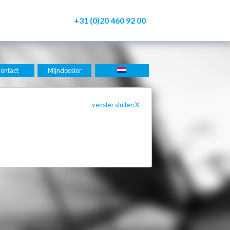
+31 (0)20 460 92 00
ontact
Mijndossier
venster sluiten
X