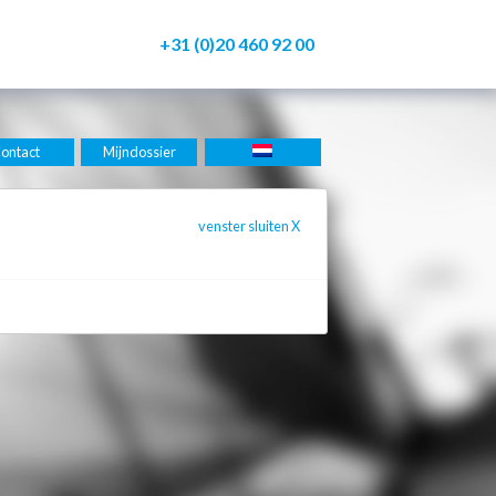
+31 (0)20 460 92 00
ontact
Mijndossier
venster sluiten
X