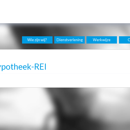
Wie zijn wij?
Dienstverlening
Werkwijze
C
ypotheek-REI