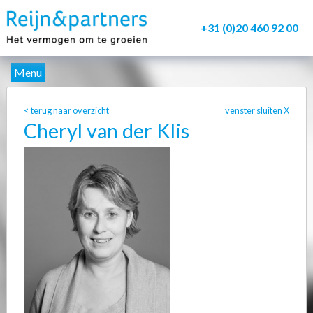
+31 (0)20 460 92 00
Menu
Wie zijn wij?
< terug naar overzicht
venster sluiten
X
Cheryl van der Klis
Dienstverlening
Werkwijze
Contact
Mijndossier