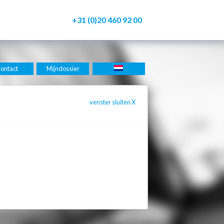
+31 (0)20 460 92 00
ontact
Mijndossier
venster sluiten
X